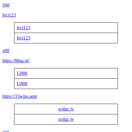
S66
leci123
leci123
leci123
x88
https://88aa.nl/
U888
U888
https://33wins.app/
xoilac tv
xoilac tv
slot