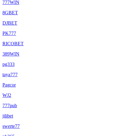
777WIN
8GBET
DJBET
PK777
RICOBET
389WIN
pg333
taya777
Pagcor
WJ2
777pub
jilibet
swerte77