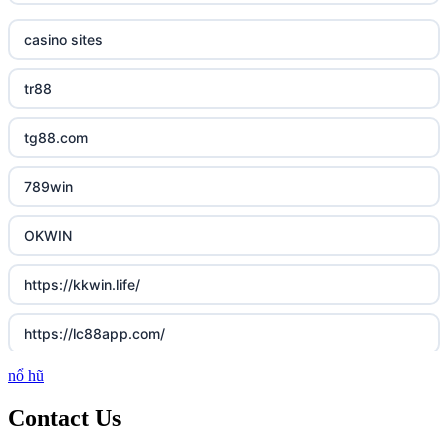
casino sites
tr88
tg88.com
789win
OKWIN
https://kkwin.life/
https://lc88app.com/
nổ hũ
http://lc88.art/
Contact Us
789f.com