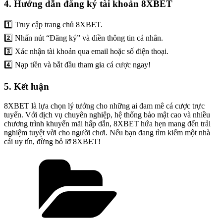
4. Hướng dẫn đăng ký tài khoản 8XBET
1️⃣ Truy cập trang chủ 8XBET.
2️⃣ Nhấn nút “Đăng ký” và điền thông tin cá nhân.
3️⃣ Xác nhận tài khoản qua email hoặc số điện thoại.
4️⃣ Nạp tiền và bắt đầu tham gia cá cược ngay!
5. Kết luận
8XBET là lựa chọn lý tưởng cho những ai đam mê cá cược trực
tuyến. Với dịch vụ chuyên nghiệp, hệ thống bảo mật cao và nhiều
chương trình khuyến mãi hấp dẫn, 8XBET hứa hẹn mang đến trải
nghiệm tuyệt vời cho người chơi. Nếu bạn đang tìm kiếm một nhà
cái uy tín, đừng bỏ lỡ 8XBET!
Categories