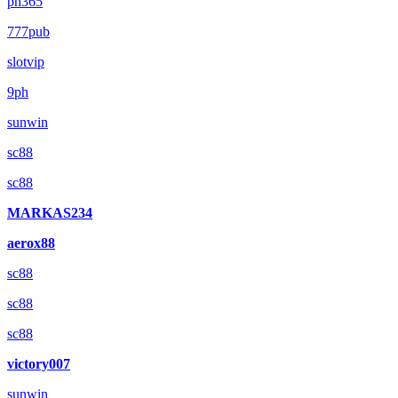
ph365
777pub
slotvip
9ph
sunwin
sc88
sc88
MARKAS234
aerox88
sc88
sc88
sc88
victory007
sunwin