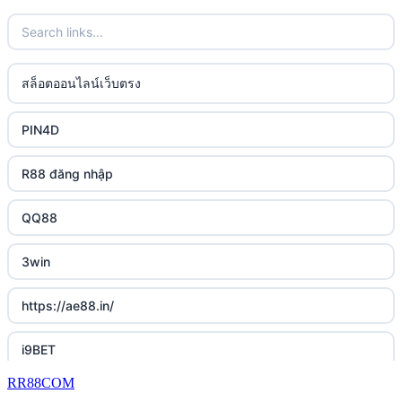
casino utan spelpaus
32win
uk online casinos
casino utan spelpaus
lc88 vin
uk online casinos
สล็อตออนไลน์เว็บตรง
bästa online casino
phim moi chill
uk online casinos
PIN4D
casino utan svensk licens
88CLB
uk online casinos
R88 đăng nhập
casino utan spelpaus
https://tkubet.com/
uk online casinos
QQ88
svenska casinon
KUBET
uk online casinos
3win
casino utan svensk licens
okwin
uk online casinos
https://ae88.in/
casino utan svensk licens
okwin
uk online casinos
i9BET
online casino
okwin
uk online casinos
RR88COM
slot mpo terbaru