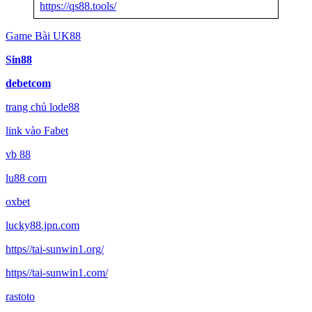
https://qs88.tools/
Game Bài UK88
Sin88
debetcom
trang chủ lode88
link vào Fabet
vb 88
lu88 com
oxbet
lucky88.jpn.com
https//tai-sunwin1.org/
https//tai-sunwin1.com/
rastoto